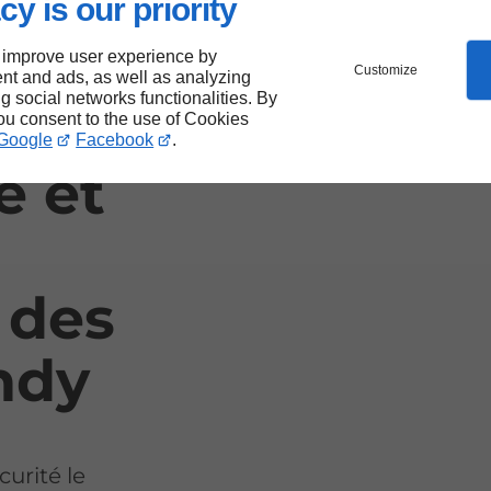
cy is our priority
ous
 improve user experience by
lus adaptée
Customize
nt and ads, as well as analyzing
ng social networks functionalities. By
you consent to the use of Cookies
Google
Facebook
.
e et
e des
ndy
curité le