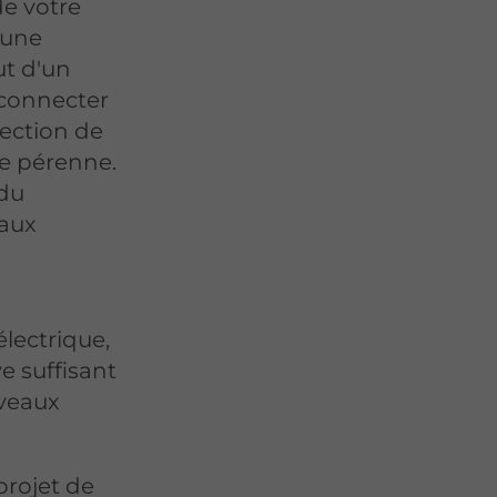
e votre
 une
ut d'un
 connecter
tection de
e pérenne.
 du
'aux
électrique,
e suffisant
uveaux
projet de