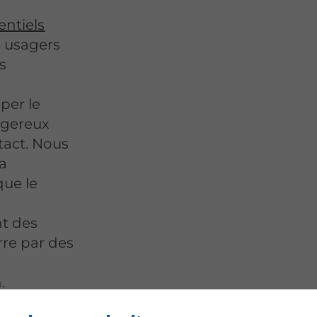
rentiels
s usagers
s
per le
ngereux
tact. Nous
la
que le
nt des
rre par des
.
complet