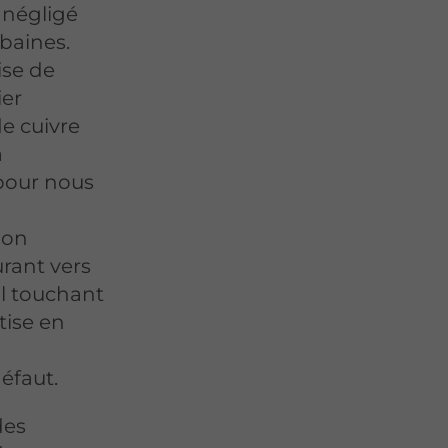
 négligé
baines.
ise de
ier
de cuivre
a
 pour nous
ion
urant vers
nal touchant
tise en
éfaut.
des