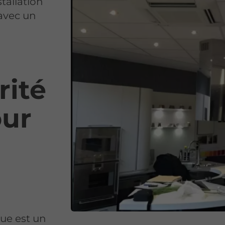
stallation
avec un
rité
our
que est un