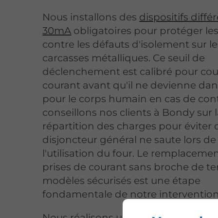
Nous installons des
dispositifs diffé
30mA
obligatoires pour protéger le
contre les défauts d'isolement sur le
carcasses métalliques. Ce seuil de
déclenchement est calibré pour cou
courant avant qu'il ne devienne da
pour le corps humain en cas de con
conseillons nos clients à Bondy sur 
répartition des charges pour éviter 
disjoncteur général ne saute lors de
l'utilisation du four. Le remplaceme
prises de courant sans broche de te
modèles sécurisés est une étape
fondamentale de notre intervention
Nous réalisons un audit électrique 