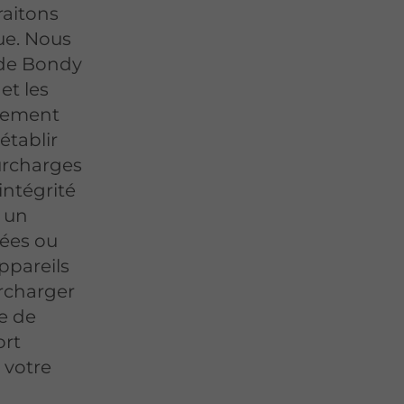
raitons
ue. Nous
 de Bondy
et les
alement
établir
surcharges
intégrité
 un
ées ou
ppareils
rcharger
he de
ort
 votre